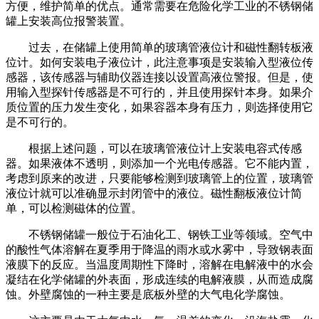
方便，维护简单的优点。
通常需要在危险化学工业的不锈钢储
罐上安装高位报警装置。
过去，在储罐上使用简单的玻璃管液位计和磁性翻转板液
位计。如何安装电子液位计，此注意事项是安装输入型液位传
感器，该传感器与辅助仪器连接以设置高液位警报。但是，使
用输入型探针传感器是不可行的，并且使用探针本身。如果介
质位置的压力发生变化，如果容器本身有压力，则选择使用它
是不可行的。
根据上述问题，可以在玻璃管液位计上安装电容式传感
器。如果液体不透明，则添加一个光电传感器。它不能内置，
考虑到原来的改进，只要能够检测到玻璃管上的位置，玻璃管
液位计就可以准确显示封闭管中的液位。磁性翻板液位计简
单，可以检测磁体的位置。
不锈钢储罐一般位于石油化工、钢铁工业等领域。空气中
的酸性气体溶解在夏季用于降温的雨水或水雾中，导致钢表面
液膜下的反应。当温度周期性下降时，溶解在电解液中的水会
凝结在化学储罐的外表面，形成连续的电解液膜，从而造成腐
蚀。
外壁腐蚀的一种主要是底板外壁的大气电化学腐蚀。