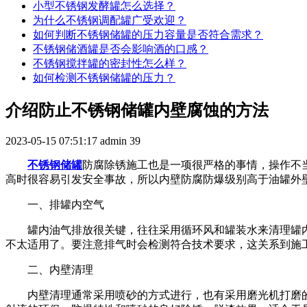
小型不锈钢发酵罐怎么选择？
为什么不锈钢调配罐广受欢迎？
如何判断不锈钢储罐的压力容量是否符合需求？
不锈钢储酒罐是否会影响酒的口感？
不锈钢搅拌罐的密封性怎么样？
如何检测不锈钢储罐的压力？
介绍防止不锈钢储罐内壁腐蚀的方法
2023-05-15 07:51:17
admin
39
不锈钢储罐
防腐除锈施工也是一项很严格的事情，操作不
高时很容易引发安全事故，所以内壁防腐防爆级别高于油罐外
一、排罐内空气
罐内油气排放很关键，往往采用循环风和罐装水来清理罐
不太适用了。要注意排气时会检测符合技术要求，这关系到施
二、内壁清理
内壁清理通常采用喷砂的方式进行，也有采用磨光机打磨