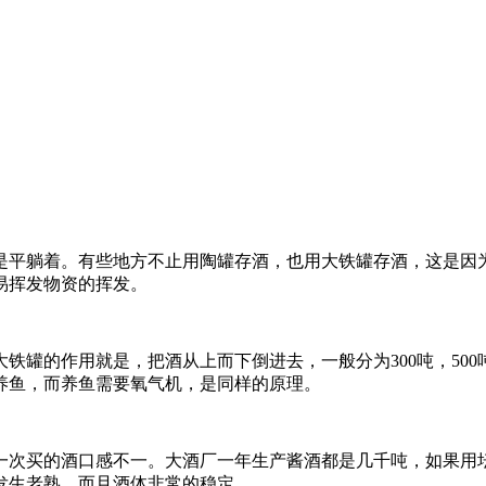
是平躺着。有些地方不止用陶罐存酒，也用大铁罐存酒，这是因
易挥发物资的挥发。
罐的作用就是，把酒从上而下倒进去，一般分为300吨，500
养鱼，而养鱼需要氧气机，是同样的原理。
次买的酒口感不一。大酒厂一年生产酱酒都是几千吨，如果用坛子装
发生老熟，而且酒体非常的稳定。