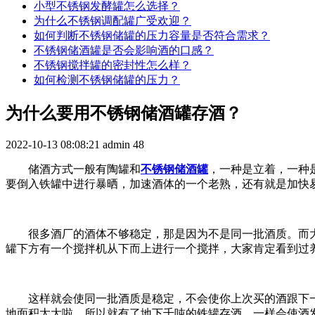
小型不锈钢发酵罐怎么选择？
为什么不锈钢调配罐广受欢迎？
如何判断不锈钢储罐的压力容量是否符合需求？
不锈钢储酒罐是否会影响酒的口感？
不锈钢搅拌罐的密封性怎么样？
如何检测不锈钢储罐的压力？
为什么要用不锈钢储酒罐存酒？
2022-10-13 08:08:21
admin
48
储酒方式一般有陶罐和
不锈钢储酒罐
，一种是立着，一种
要倒入铁罐中进行暴晒，加速酒体的一个老熟，还有就是加快
很多酒厂的酒体不够稳定，那是因为不是同一批酒质。而大铁
罐下方有一个搅拌机从下而上进行一个搅拌，大家肯定看到过
这样就会使同一批酒质是稳定，不会使你上次买的酒跟下一
地面积太大啦，所以就有了地下千吨的铁罐存酒，一样会使酒