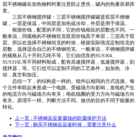
层不锈钢罐在加热物料时要注意防止烫伤，罐内的热量容易挥
发。
三层不锈钢搅拌罐：三层不锈钢搅拌罐罐是双层不锈钢
罐，一层是保温，中间层是加热或冷却，外层是用于保温。
根据价钱，配置的不同，它的价钱相应的层数也不同。一
般来说，同规格的不锈钢坦克双层价钱高于单层，三层高于双
层。所以在选择不锈钢坦克的时候，根据实际情况定制坦克的
层数，选择适合自己的不锈钢坦克。一般来说，不锈钢搅拌罐
的规格从几十升到几吨不等。它们由优良的SUS304、
SUS316L等不同材料制成，配有高速搅拌器，低速搅拌器，刮
搅拌器，等。它们也可以定制不同的工艺条件，如加热、冷
却，真空和加压。
总结一下，的结构是一样的。组件以相同的方式连接。每
个元件串联起来形成一个电路。受磁场方向影响，发电机产生
的电流方向与磁场方向有关；电机线圈的受力方向与磁场方向
有关。原理不一样。判断方法不同。做功的目的不同于能量的
转化。
上一页
: 不锈钢反应釜腐蚀的防腐保护方法
下一页
: 购买不锈钢反应釜时候，需要注意什么