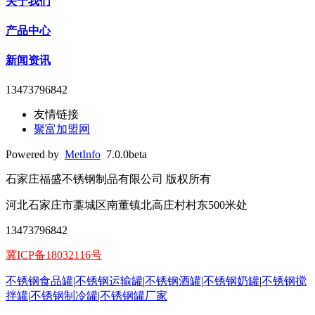
关于我们
产品中心
新闻资讯
13473796842
友情链接
聚富加盟网
Powered by
MetInfo
7.0.0beta
石家庄福盛不锈钢制品有限公司 版权所有
河北石家庄市藁城区南董镇北高庄村村东500米处
13473796842
冀ICP备18032116号
不锈钢食品罐
|
不锈钢运输罐
|
不锈钢酒罐
|
不锈钢奶罐
|
不锈钢搅
拌罐
|
不锈钢制冷罐
|
不锈钢罐厂家