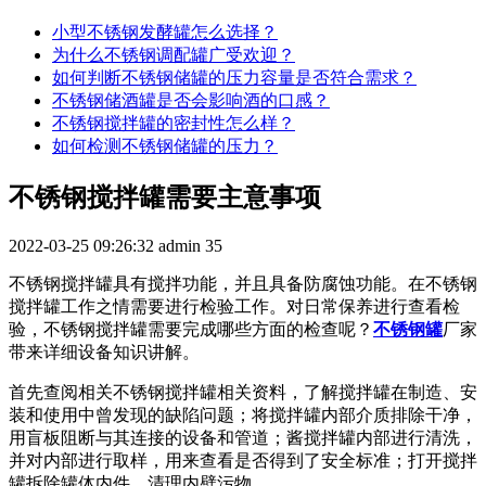
小型不锈钢发酵罐怎么选择？
为什么不锈钢调配罐广受欢迎？
如何判断不锈钢储罐的压力容量是否符合需求？
不锈钢储酒罐是否会影响酒的口感？
不锈钢搅拌罐的密封性怎么样？
如何检测不锈钢储罐的压力？
不锈钢搅拌罐需要主意事项
2022-03-25 09:26:32
admin
35
不锈钢搅拌罐具有搅拌功能，并且具备防腐蚀功能。在不锈钢
搅拌罐工作之情需要进行检验工作。对日常保养进行查看检
验，不锈钢搅拌罐需要完成哪些方面的检查呢？
不锈钢罐
厂家
带来详细设备知识讲解。
首先查阅相关不锈钢搅拌罐相关资料，了解搅拌罐在制造、安
装和使用中曾发现的缺陷问题；将搅拌罐内部介质排除干净，
用盲板阻断与其连接的设备和管道；酱搅拌罐内部进行清洗，
并对内部进行取样，用来查看是否得到了安全标准；打开搅拌
罐拆除罐体内件，清理内壁污物。