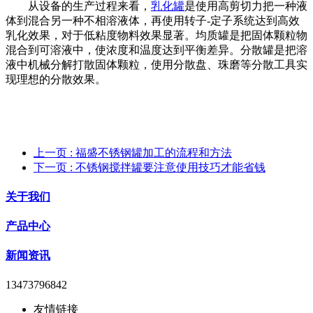
从设备的生产过程来看，
乳化罐
是使用高剪切力把一种液
体到混合另一种不相溶液体，再使用转子-定子系统达到高效
乳化效果，对于低粘度物料效果显著。均质罐是把固体颗粒物
混合到可溶液中，使浓度和温度达到平衡差异。分散罐是把溶
液中机械分解打散固体颗粒，使用分散盘、珠磨等分散工具实
现理想的分散效果。
上一页
: 福盛不锈钢罐加工的流程和方法
下一页
: 不锈钢搅拌罐要注意使用技巧才能省钱
关于我们
产品中心
新闻资讯
13473796842
友情链接